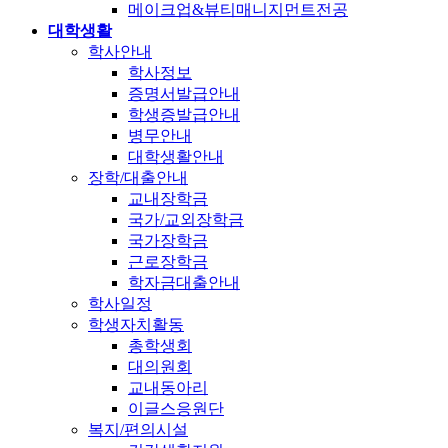
메이크업&뷰티매니지먼트전공
대학생활
학사안내
학사정보
증명서발급안내
학생증발급안내
병무안내
대학생활안내
장학/대출안내
교내장학금
국가/교외장학금
국가장학금
근로장학금
학자금대출안내
학사일정
학생자치활동
총학생회
대의원회
교내동아리
이글스응원단
복지/편의시설