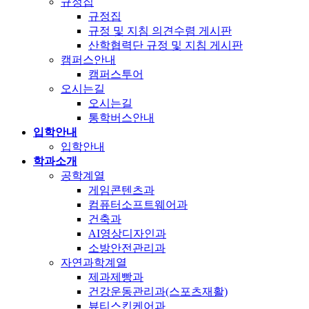
규정집
규정집
규정 및 지침 의견수렴 게시판
산학협력단 규정 및 지침 게시판
캠퍼스안내
캠퍼스투어
오시는길
오시는길
통학버스안내
입학안내
입학안내
학과소개
공학계열
게임콘텐츠과
컴퓨터소프트웨어과
건축과
AI영상디자인과
소방안전관리과
자연과학계열
제과제빵과
건강운동관리과(스포츠재활)
뷰티스킨케어과