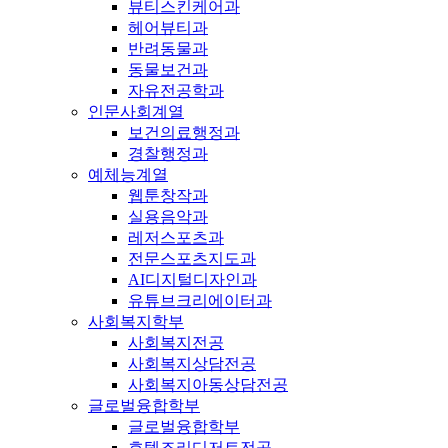
뷰티스킨케어과
헤어뷰티과
반려동물과
동물보건과
자유전공학과
인문사회계열
보건의료행정과
경찰행정과
예체능계열
웹툰창작과
실용음악과
레저스포츠과
전문스포츠지도과
AI디지털디자인과
유튜브크리에이터과
사회복지학부
사회복지전공
사회복지상담전공
사회복지아동상담전공
글로벌융합학부
글로벌융합학부
호텔조리디저트전공