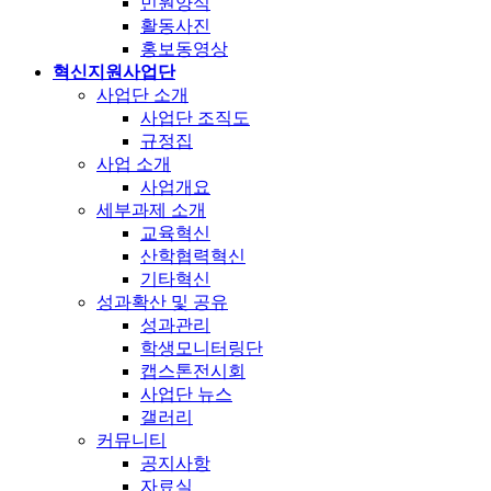
민원양식
활동사진
홍보동영상
혁신지원사업단
사업단 소개
사업단 조직도
규정집
사업 소개
사업개요
세부과제 소개
교육혁신
산학협력혁신
기타혁신
성과확산 및 공유
성과관리
학생모니터링단
캡스톤전시회
사업단 뉴스
갤러리
커뮤니티
공지사항
자료실