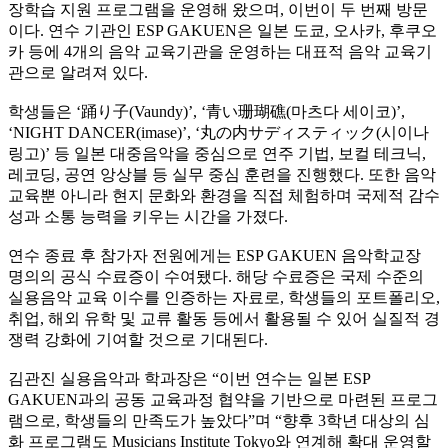
장학습 지원 프로그램을 운영해 왔으며, 이번이 두 번째 방문
이다. 연수 기관인 ESP GAKUEN은 일본 도쿄, 오사카, 후쿠오
카 등에 4개의 음악 교육기관을 운영하는 대표적 음악 교육기
관으로 알려져 있다.
학생들은 ‘踊り子(Vaundy)’, ‘青い珊瑚礁(마츠다 세이코)’,
‘NIGHT DANCER(imase)’, ‘丸の内サディスティック(시이나
링고)’ 등 일본 대중음악을 중심으로 연주 기법, 보컬 테크닉,
레코딩, 공연 앙상블 등 실무 중심 훈련을 진행했다. 또한 음악
교육뿐 아니라 현지 문화와 환경을 직접 체험하며 국제적 감수
성과 소통 능력을 키우는 시간을 가졌다.
연수 종료 후 참가자 전원에게는 ESP GAKUEN 음악학교장
명의의 공식 수료증이 수여됐다. 해당 수료증은 국제 수준의
실용음악 교육 이수를 인증하는 자료로, 학생들의 포트폴리오,
취업, 해외 유학 및 교류 활동 등에서 활용될 수 있어 실질적 경
쟁력 강화에 기여할 것으로 기대된다.
김관진 실용음악과 학과장은 “이번 연수는 일본 ESP
GAKUEN과의 공동 교육과정 협약을 기반으로 마련된 프로그
램으로, 학생들의 만족도가 높았다”며 “향후 3학년 대상의 심
화 프로그램도 Musicians Institute Tokyo와 연계해 확대 운영할