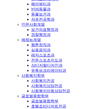
헤어뷰티과
반려동물과
동물보건과
자유전공학과
인문사회계열
보건의료행정과
경찰행정과
예체능계열
웹툰창작과
실용음악과
레저스포츠과
전문스포츠지도과
AI디지털디자인과
유튜브크리에이터과
사회복지학부
사회복지전공
사회복지상담전공
사회복지아동상담전공
글로벌융합학부
글로벌융합학부
호텔조리디저트전공