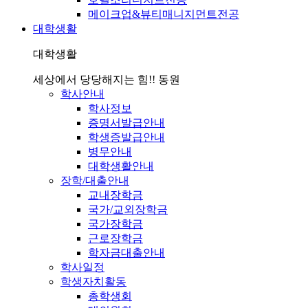
메이크업&뷰티매니지먼트전공
대학생활
대학생활
세상에서 당당해지는 힘!! 동원
학사안내
학사정보
증명서발급안내
학생증발급안내
병무안내
대학생활안내
장학/대출안내
교내장학금
국가/교외장학금
국가장학금
근로장학금
학자금대출안내
학사일정
학생자치활동
총학생회