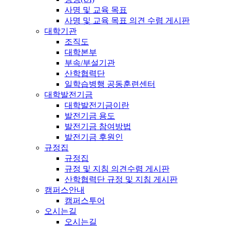
사명 및 교육 목표
사명 및 교육 목표 의견 수렴 게시판
대학기관
조직도
대학본부
부속/부설기관
산학협력단
일학습병행 공동훈련센터
대학발전기금
대학발전기금이란
발전기금 용도
발전기금 참여방법
발전기금 후원인
규정집
규정집
규정 및 지침 의견수렴 게시판
산학협력단 규정 및 지침 게시판
캠퍼스안내
캠퍼스투어
오시는길
오시는길