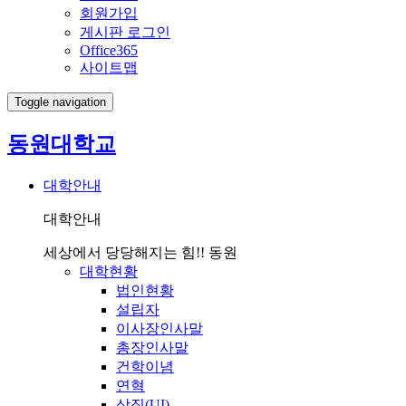
회원가입
게시판 로그인
Office365
사이트맵
Toggle navigation
동원대학교
대학안내
대학안내
세상에서 당당해지는 힘!! 동원
대학현황
법인현황
설립자
이사장인사말
총장인사말
건학이념
연혁
상징(UI)