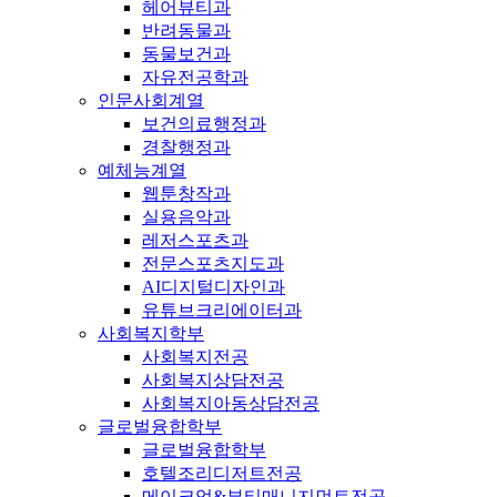
헤어뷰티과
반려동물과
동물보건과
자유전공학과
인문사회계열
보건의료행정과
경찰행정과
예체능계열
웹툰창작과
실용음악과
레저스포츠과
전문스포츠지도과
AI디지털디자인과
유튜브크리에이터과
사회복지학부
사회복지전공
사회복지상담전공
사회복지아동상담전공
글로벌융합학부
글로벌융합학부
호텔조리디저트전공
메이크업&뷰티매니지먼트전공