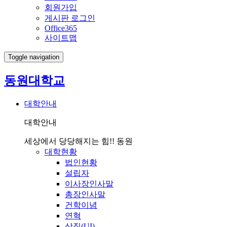
회원가입
게시판 로그인
Office365
사이트맵
Toggle navigation
동원대학교
대학안내
대학안내
세상에서 당당해지는 힘!! 동원
대학현황
법인현황
설립자
이사장인사말
총장인사말
건학이념
연혁
상징(UI)