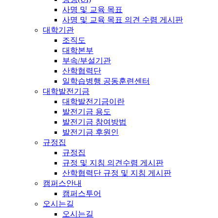
사명 및 교육 목표
사명 및 교육 목표 의견 수렴 게시판
대학기관
조직도
대학본부
부속/부설기관
산학협력단
일학습병행 공동훈련센터
대학발전기금
대학발전기금이란
발전기금 용도
발전기금 참여방법
발전기금 후원인
규정집
규정집
규정 및 지침 의견수렴 게시판
산학협력단 규정 및 지침 게시판
캠퍼스안내
캠퍼스투어
오시는길
오시는길