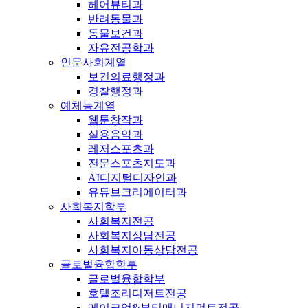
헤어뷰티과
반려동물과
동물보건과
자유전공학과
인문사회계열
보건의료행정과
경찰행정과
예체능계열
웹툰창작과
실용음악과
레저스포츠과
전문스포츠지도과
AI디지털디자인과
유튜브크리에이터과
사회복지학부
사회복지전공
사회복지상담전공
사회복지아동상담전공
글로벌융합학부
글로벌융합학부
호텔조리디저트전공
메이크업&뷰티매니지먼트전공